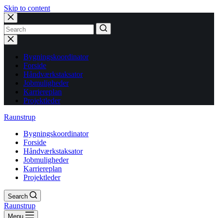
Skip to content
No
results
Bygningskoordinator
Forside
Håndværkstaksator
Jobmuligheder
Karriereplan
Projektleder
Raunstrup
Bygningskoordinator
Forside
Håndværkstaksator
Jobmuligheder
Karriereplan
Projektleder
Search
Raunstrup
Menu